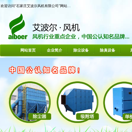
欢迎访问“石家庄艾波尔风机有限公司”网站…
网站首页
企业简介
除尘设备
除臭设备